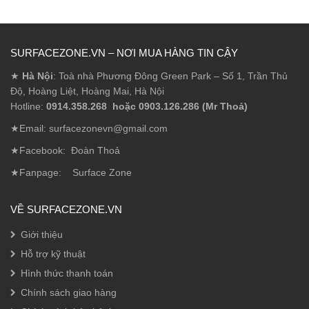
SURFACEZONE.VN – NƠI MUA HÀNG TIN CẬY
★
Hà Nội
: Toà nhà Phương Đông Green Park – Số 1, Trần Thủ
Độ, Hoàng Liệt, Hoàng Mai, Hà Nội
Hotline:
0914.358.268 hoặc 0903.126.286 (Mr Thoả)
★Email: surfacezonevn@gmail.com
★Facebook:
Đoàn Thoả
★Fanpage:
Surface Zone
VỀ SURFACEZONE.VN
Giới thiệu
Hỗ trợ kỹ thuật
Hình thức thanh toán
Chính sách giao hàng