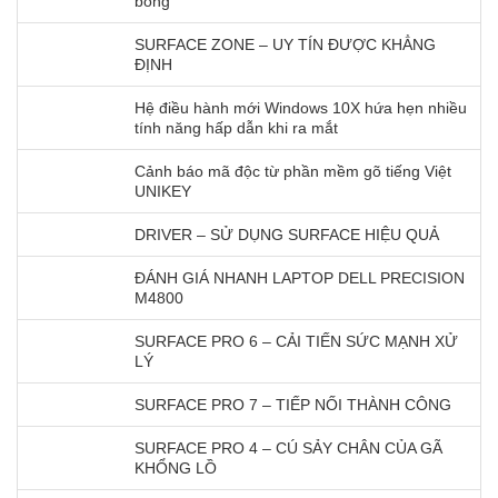
bóng
SURFACE ZONE – UY TÍN ĐƯỢC KHẲNG
ĐỊNH
Hệ điều hành mới Windows 10X hứa hẹn nhiều
tính năng hấp dẫn khi ra mắt
Cảnh báo mã độc từ phần mềm gõ tiếng Việt
UNIKEY
DRIVER – SỬ DỤNG SURFACE HIỆU QUẢ
ĐÁNH GIÁ NHANH LAPTOP DELL PRECISION
M4800
SURFACE PRO 6 – CẢI TIẾN SỨC MẠNH XỬ
LÝ
SURFACE PRO 7 – TIẾP NỐI THÀNH CÔNG
SURFACE PRO 4 – CÚ SẢY CHÂN CỦA GÃ
KHỔNG LỒ