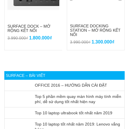
SURFACE DOCKING
SURFACE DOCK – MỞ
STATION – MỞ RỘNG KẾT
RỘNG KẾT NỐI
NỐI
Giá
Giá
1.800.000
₫
3.990.000
₫
Giá
Giá
1.300.000
₫
3.990.000
₫
gốc
hiện
gốc
hiện
là:
tại
là:
tại
3.990.000₫.
là:
3.990.000₫.
là:
1.800.000₫.
1.300.
SURFACE – BÀI VIẾT
OFFICE 2016 – HƯỚNG DẪN CÀI ĐẶT
Top 5 phần mềm quay màn hình máy tính miễn
phí, dễ sử dụng tốt nhất hiện nay
Top 10 laptop ultrabook tốt nhất năm 2019
Top 10 laptop tốt nhất năm 2019: Lenovo vắng