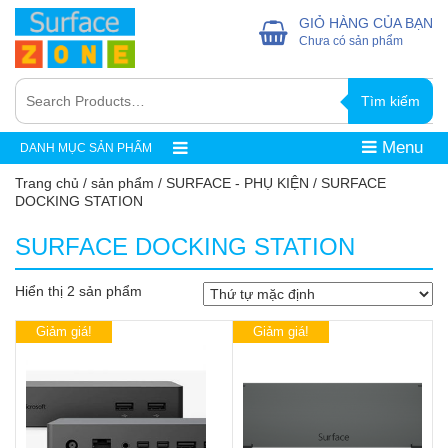
GIỎ HÀNG CỦA BẠN
Chưa có sản phẩm
Tìm kiếm
Menu
DANH MỤC SẢN PHẨM
Trang chủ
/
sản phẩm
/
SURFACE - PHỤ KIỆN
/ SURFACE
DOCKING STATION
SURFACE DOCKING STATION
Hiển thị 2 sản phẩm
Giảm giá!
Giảm giá!