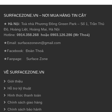
SURFACEZONE.VN – NƠI MUA HÀNG TIN CẬY
★
Hà Nội
: Toà nhà Phương Đông Green Park – Số 1, Trần Thủ
Độ, Hoàng Liệt, Hoàng Mai, Hà Nội
Hotline:
0914.358.268 hoặc 0903.126.286 (Mr Thoả)
★Email: surfacezonevn@gmail.com
★Facebook:
Đoàn Thoả
★Fanpage:
Surface Zone
VỀ SURFACEZONE.VN
Giới thiệu
Hỗ trợ kỹ thuật
Hình thức thanh toán
Chính sách giao hàng
Chính sách bảo hảnh