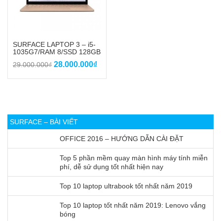
SURFACE LAPTOP 3 – i5-
1035G7/RAM 8/SSD 128GB
Giá
Giá
28.000.000
₫
29.000.000
₫
gốc
hiện
là:
tại
29.000.000₫.
là:
28.000.000₫.
SURFACE – BÀI VIẾT
OFFICE 2016 – HƯỚNG DẪN CÀI ĐẶT
Top 5 phần mềm quay màn hình máy tính miễn
phí, dễ sử dụng tốt nhất hiện nay
Top 10 laptop ultrabook tốt nhất năm 2019
Top 10 laptop tốt nhất năm 2019: Lenovo vắng
bóng