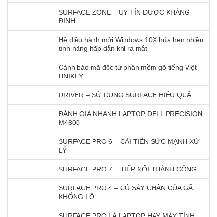
SURFACE ZONE – UY TÍN ĐƯỢC KHẲNG
ĐỊNH
Hệ điều hành mới Windows 10X hứa hẹn nhiều
tính năng hấp dẫn khi ra mắt
Cảnh báo mã độc từ phần mềm gõ tiếng Việt
UNIKEY
DRIVER – SỬ DỤNG SURFACE HIỆU QUẢ
ĐÁNH GIÁ NHANH LAPTOP DELL PRECISION
M4800
SURFACE PRO 6 – CẢI TIẾN SỨC MẠNH XỬ
LÝ
SURFACE PRO 7 – TIẾP NỐI THÀNH CÔNG
SURFACE PRO 4 – CÚ SẢY CHÂN CỦA GÃ
KHỔNG LỒ
SURFACE PRO LÀ LAPTOP HAY MÁY TÍNH