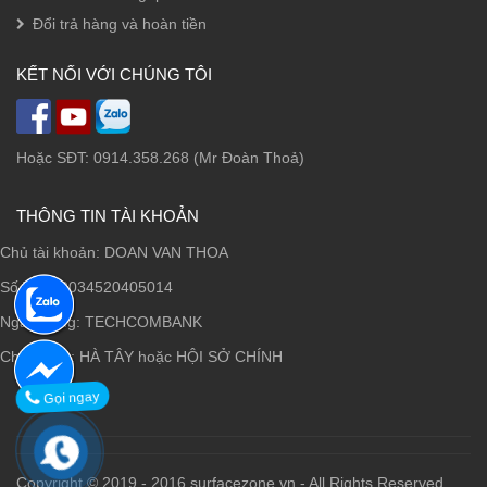
Đổi trả hàng và hoàn tiền
KẾT NỐI VỚI CHÚNG TÔI
Hoặc SĐT: 0914.358.268 (Mr Đoàn Thoả)
THÔNG TIN TÀI KHOẢN
Chủ tài khoản: DOAN VAN THOA
Số TK: 19034520405014
Ngân hàng: TECHCOMBANK
Chi nhánh: HÀ TÂY hoặc HỘI SỞ CHÍNH
Gọi ngay
Copyright © 2019 - 2016 surfacezone.vn - All Rights Reserved.