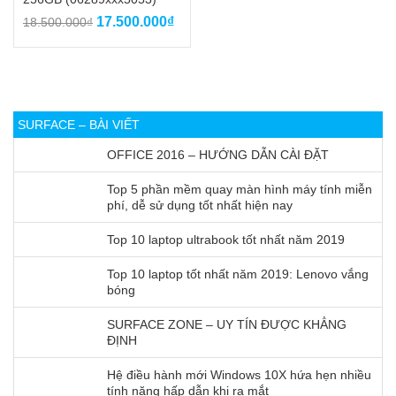
Giá
Giá
17.500.000
₫
18.500.000
₫
gốc
hiện
là:
tại
18.500.000₫.
là:
17.500.000₫.
SURFACE – BÀI VIẾT
OFFICE 2016 – HƯỚNG DẪN CÀI ĐẶT
Top 5 phần mềm quay màn hình máy tính miễn
phí, dễ sử dụng tốt nhất hiện nay
Top 10 laptop ultrabook tốt nhất năm 2019
Top 10 laptop tốt nhất năm 2019: Lenovo vắng
bóng
SURFACE ZONE – UY TÍN ĐƯỢC KHẲNG
ĐỊNH
Hệ điều hành mới Windows 10X hứa hẹn nhiều
tính năng hấp dẫn khi ra mắt