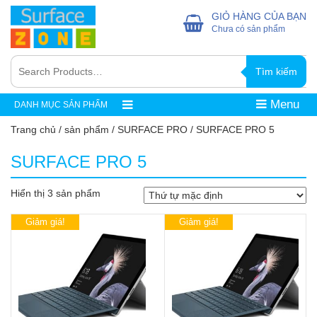
GIỎ HÀNG CỦA BẠN
Chưa có sản phẩm
Tìm kiếm
Menu
DANH MỤC SẢN PHẨM
Trang chủ
/
sản phẩm
/
SURFACE PRO
/ SURFACE PRO 5
SURFACE PRO 5
Hiển thị 3 sản phẩm
Giảm giá!
Giảm giá!