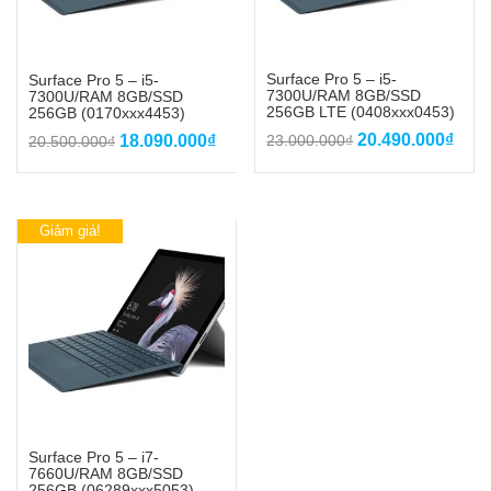
Surface Pro 5 – i5-
Surface Pro 5 – i5-
7300U/RAM 8GB/SSD
7300U/RAM 8GB/SSD
256GB LTE (0408xxx0453)
256GB (0170xxx4453)
Giá
Giá
Giá
Giá
20.490.000
₫
18.090.000
₫
23.000.000
₫
20.500.000
₫
gốc
hiện
gốc
hiện
là:
tại
là:
tại
23.000.000₫.
là:
20.500.000₫.
là:
20.4
18.090.000₫.
Giảm giá!
Surface Pro 5 – i7-
7660U/RAM 8GB/SSD
256GB (06289xxx5053)