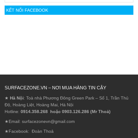
KẾT NỐI FACEBOOK
SURFACEZONE.VN – NƠI MUA HÀNG TIN CẬY
★
Hà Nội
: Toà nhà Phương Đông Green Park – Số 1, Trần Thủ
Độ, Hoàng Liệt, Hoàng Mai, Hà Nội
Hotline:
0914.358.268 hoặc 0903.126.286 (Mr Thoả)
★Email: surfacezonevn@gmail.com
★Facebook:
Đoàn Thoả