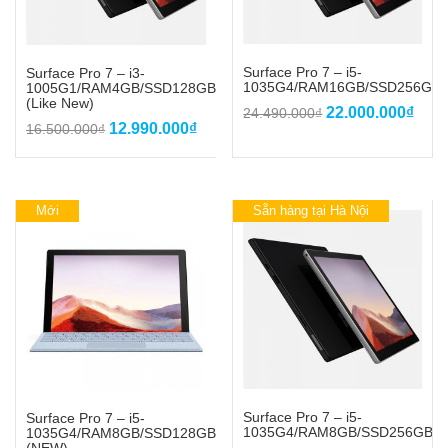
Surface Pro 7 – i5-
Surface Pro 7 – i3-
1035G4/RAM16GB/SSD256GB
1005G1/RAM4GB/SSD128GB
(Like New)
Giá
Giá
22.000.000
₫
24.490.000
₫
Giá
Giá
12.990.000
₫
16.500.000
₫
gốc
hiện
gốc
hiện
là:
tại
là:
tại
24.490.000₫.
là:
16.500.000₫.
là:
22.0
12.990.000₫.
Mới
Sẵn hàng tại Hà Nội
Surface Pro 7 – i5-
Surface Pro 7 – i5-
1035G4/RAM8GB/SSD256GB
1035G4/RAM8GB/SSD128GB
(NEW)