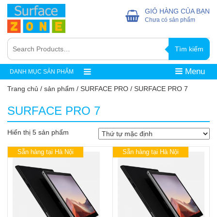
GIỎ HÀNG CỦA BẠN
Chưa có sản phẩm
Tìm kiếm
Menu
DANH MỤC SẢN PHẨM
Trang chủ
/
sản phẩm
/
SURFACE PRO
/ SURFACE PRO 7
SURFACE PRO 7
Hiển thị 5 sản phẩm
Sẵn hàng tại Hà Nội
Sẵn hàng tại Hà Nội