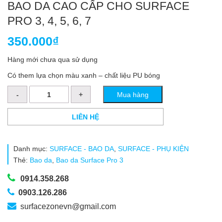
BAO DA CAO CẤP CHO SURFACE
PRO 3, 4, 5, 6, 7
350.000
₫
Hàng mới chưa qua sử dụng
Có them lựa chọn màu xanh – chất liệu PU bóng
Bao
Mua hàng
da
cao
cấp
LIÊN HỆ
cho
Surface
Pro
Danh mục:
SURFACE - BAO DA
,
SURFACE - PHỤ KIỆN
3,
Thẻ:
Bao da
,
Bao da Surface Pro 3
4,
5,
0914.358.268
6,
7
0903.126.286
số
lượng
surfacezonevn@gmail.com