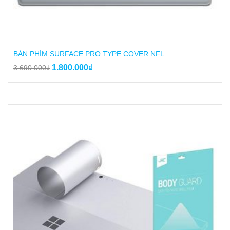
BÀN PHÍM SURFACE PRO TYPE COVER NFL
Giá
Giá
1.800.000
₫
3.690.000
₫
gốc
hiện
là:
tại
3.690.000₫.
là:
1.800.000₫.