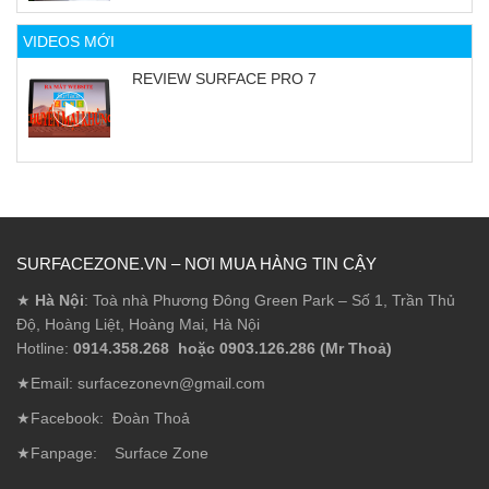
VIDEOS MỚI
REVIEW SURFACE PRO 7
SURFACEZONE.VN – NƠI MUA HÀNG TIN CẬY
★
Hà Nội
: Toà nhà Phương Đông Green Park – Số 1, Trần Thủ
Độ, Hoàng Liệt, Hoàng Mai, Hà Nội
Hotline:
0914.358.268 hoặc 0903.126.286 (Mr Thoả)
★Email: surfacezonevn@gmail.com
★Facebook:
Đoàn Thoả
★Fanpage:
Surface Zone