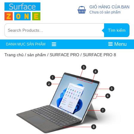
GIỎ HÀNG CỦA BẠN
Chưa có sản phẩm
Tìm kiếm
Menu
DANH MỤC SẢN PHẨM
Trang chủ
/
sản phẩm
/
SURFACE PRO
/ SURFACE PRO 8