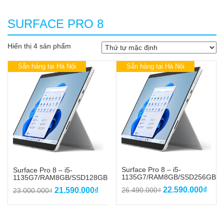
SURFACE PRO 8
Hiển thị 4 sản phẩm
Sẵn hàng tại Hà Nội
Sẵn hàng tại Hà Nội
Surface Pro 8 – i5-
Surface Pro 8 – i5-
1135G7/RAM8GB/SSD256GB
1135G7/RAM8GB/SSD128GB
Giá
Giá
Giá
Giá
22.590.000
₫
21.590.000
₫
26.490.000
₫
23.000.000
₫
gốc
hiện
gốc
hiện
là:
tại
là:
tại
26.490.000₫.
là:
23.000.000₫.
là: