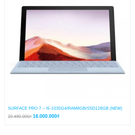
SURFACE PRO 7 – I5-1035G4/RAM8GB/SSD128GB (NEW)
Giá
Giá
16.000.000
₫
20.490.000
₫
gốc
hiện
là:
tại
20.490.000₫.
là: