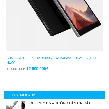
SURFACE PRO 7 – I3-1005G1/RAM4GB/SSD128GB (LIKE
NEW)
Giá
Giá
12.990.000
₫
16.500.000
₫
gốc
hiện
là:
tại
16.500.000₫.
là:
12.990.000₫.
TIN TỨC MỚI NHẤT
OFFICE 2016 – HƯỚNG DẪN CÀI ĐẶT