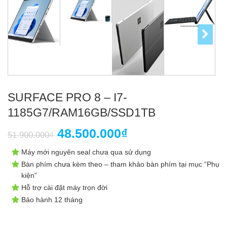
SURFACE PRO 8 – I7-
1185G7/RAM16GB/SSD1TB
Giá
Giá
48.500.000
₫
51.900.000
₫
gốc
hiện
Máy mới nguyên seal chưa qua sử dụng
là:
tại
Bàn phím chưa kèm theo – tham khảo bàn phím tại mục “Phụ
kiện”
51.900.000₫.
là:
Hỗ trợ cài đặt máy trọn đời
48.500.000₫.
Bảo hành 12 tháng