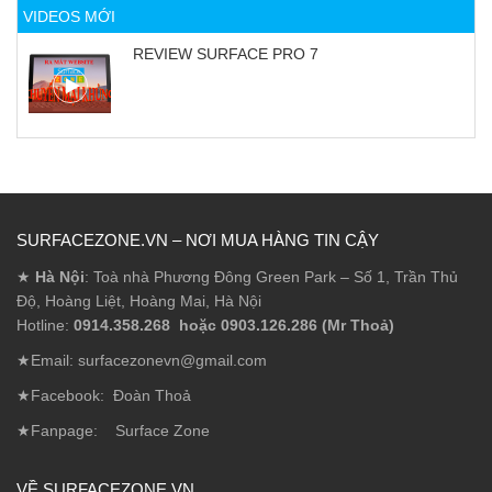
VIDEOS MỚI
REVIEW SURFACE PRO 7
SURFACEZONE.VN – NƠI MUA HÀNG TIN CẬY
★
Hà Nội
: Toà nhà Phương Đông Green Park – Số 1, Trần Thủ
Độ, Hoàng Liệt, Hoàng Mai, Hà Nội
Hotline:
0914.358.268 hoặc 0903.126.286 (Mr Thoả)
★Email: surfacezonevn@gmail.com
★Facebook:
Đoàn Thoả
★Fanpage:
Surface Zone
VỀ SURFACEZONE.VN