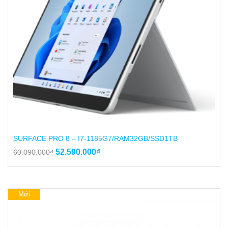
SURFACE PRO 8 – I7-1185G7/RAM32GB/SSD1TB
Giá
Giá
52.590.000
₫
60.090.000
₫
gốc
hiện
là:
tại
60.090.000₫.
là:
52.590.000₫.
Mới