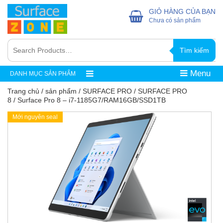
GIỎ HÀNG CỦA BẠN
Chưa có sản phẩm
Tìm kiếm
Menu
DANH MỤC SẢN PHẨM
Trang chủ
/
sản phẩm
/
SURFACE PRO
/
SURFACE PRO
8
/ Surface Pro 8 – i7-1185G7/RAM16GB/SSD1TB
Mới nguyên seal