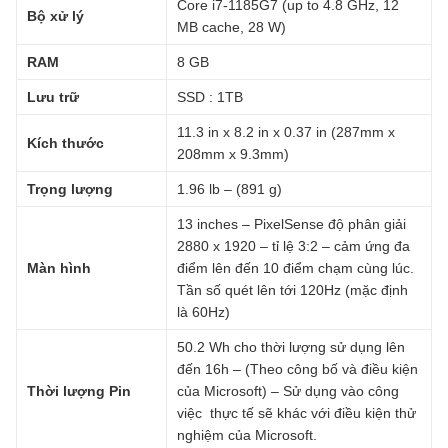
Core i7-1185G7 (up to 4.8 GHz, 12
Bộ xử lý
MB cache, 28 W)
RAM
8 GB
Lưu trữ
SSD : 1TB
11.3 in x 8.2 in x 0.37 in (287mm x
Kích thước
208mm x 9.3mm)
Trọng lượng
1.96 lb – (891 g)
13 inches – PixelSense độ phân giải
2880 x 1920 – tỉ lệ 3:2 – cảm ứng đa
Màn hình
điểm lên đến 10 điểm chạm cùng lúc.
Tần số quét lên tới 120Hz (mặc định
là 60Hz)
50.2 Wh cho thời lượng sử dụng lên
đến 16h – (Theo công bố và điều kiện
Thời lượng Pin
của Microsoft) – Sử dụng vào công
việc thực tế sẽ khác với điều kiện thử
nghiệm của Microsoft.