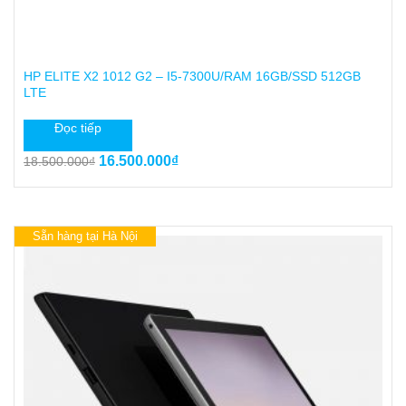
HP ELITE X2 1012 G2 – I5-7300U/RAM 16GB/SSD 512GB
LTE
Đọc tiếp
Giá
Giá
16.500.000
₫
18.500.000
₫
gốc
hiện
là:
tại
18.500.000₫.
là:
16.500.000₫.
Sẵn hàng tại Hà Nội