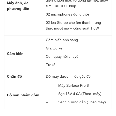
diện khuôn mặt, tự động lấy nét, quay
Máy ảnh, đa
film Full HD 1080p
phương tiện
02 microphones đồng thời
02 loa Stereo cho âm thanh trung
thực mượt mà – công suất 1.6W
Cảm biến ánh sáng
Gia tốc kế
Cảm biến
Con quay hồi chuyển
Từ kế
Chân đỡ
Đỡ máy được nhiều góc độ
– Máy Surface Pro 8
– Sạc 15V-4.0A (Theo máy)
Bộ sản phẩm gồm
– Sách hướng dẫn (Theo máy)