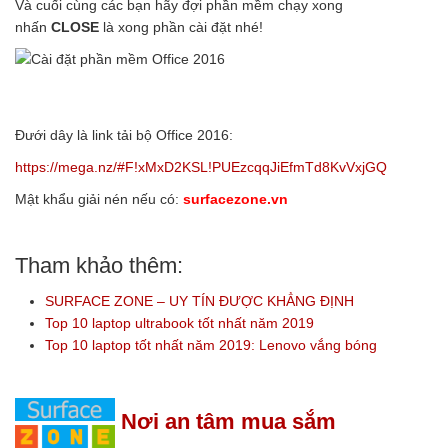
Và cuối cùng các bạn hãy đợi phần mềm chạy xong
nhấn
CLOSE
là xong phần cài đặt nhé!
Đưới dây là link tải bộ Office 2016:
https://mega.nz/#F!xMxD2KSL!PUEzcqqJiEfmTd8KvVxjGQ
Mật khẩu giải nén nếu có:
surfacezone.vn
Tham khảo thêm:
SURFACE ZONE – UY TÍN ĐƯỢC KHẲNG ĐỊNH
Top 10 laptop ultrabook tốt nhất năm 2019
Top 10 laptop tốt nhất năm 2019: Lenovo vắng bóng
Nơi an tâm mua sắm