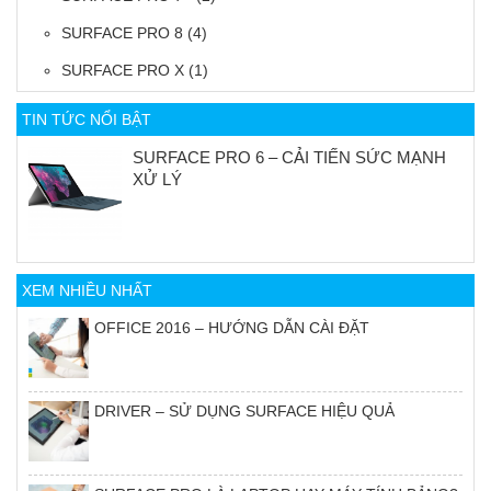
SURFACE PRO 8
(4)
SURFACE PRO X
(1)
TIN TỨC NỔI BẬT
SURFACE PRO 6 – CẢI TIẾN SỨC MẠNH
XỬ LÝ
XEM NHIỀU NHẤT
OFFICE 2016 – HƯỚNG DẪN CÀI ĐẶT
DRIVER – SỬ DỤNG SURFACE HIỆU QUẢ