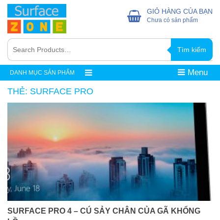
GIỎ HÀNG CỦA BẠN
Chưa có sản phẩm
Tìm kiếm
Menu
DANH MỤC SẢN PHẨM
THẺ:
SURFACE PRO
SURFACE PRO 4 – CÚ SẢY CHÂN CỦA GÃ KHỔNG