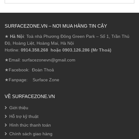
SURFACEZONE.VN – NƠI MUA HÀNG TIN CẬY
★
Hà Nội
: Toà nhà Phương Đông Green Park – Số 1, Trần Thủ
Độ, Hoàng Liệt, Hoàng Mai, Hà Nội
Hotline:
0914.358.268 hoặc 0903.126.286 (Mr Thoả)
★Email: surfacezonevn@gmail.com
★Facebook:
Đoàn Thoả
★Fanpage:
Surface Zone
VỀ SURFACEZONE.VN
Giới thiệu
Hỗ trợ kỹ thuật
Hình thức thanh toán
Chính sách giao hàng