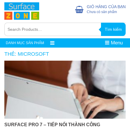
GIỎ HÀNG CỦA BẠN
Chưa có sản phẩm
Tìm kiếm
Menu
DANH MỤC SẢN PHẨM
THẺ:
MICROSOFT
SURFACE PRO 7 – TIẾP NỐI THÀNH CÔNG