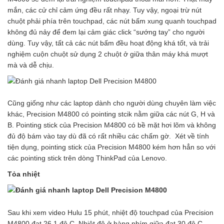
mắn, các cử chỉ cảm ứng đều rất nhạy. Tuy vậy, ngoại trừ nút
chuột phải phía trên touchpad, các nút bấm xung quanh touchpad
không đủ nảy để đem lại cảm giác click “sướng tay” cho người
dùng. Tuy vậy, tất cả các nút bấm đều hoạt động khá tốt, và trải
nghiệm cuộn chuột sử dụng 2 chuột ở giữa thân máy khá mượt
mà và dễ chịu.
Cũng giống như các laptop dành cho người dùng chuyên làm việc
khác, Precision M4800 có pointing stcik nằm giữa các nút G, H và
B. Pointing stick của Precision M4800 có bề mặt hơi lõm và không
đủ độ bám vào tay dù đã có rất nhiều các chấm gờ. Xét về tính
tiện dụng, pointing stick của Precision M4800 kém hơn hẳn so với
các pointing stick trên dòng ThinkPad của Lenovo.
Tỏa nhiệt
Sau khi xem video Hulu 15 phút, nhiệt độ touchpad của Precision
M4800 đạt 26,1 độ C. Nhiệt độ ở hàng phím giữa đạt 30 độ C,