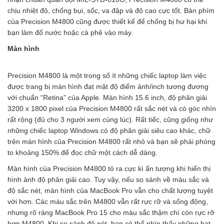
chịu nhiệt độ, chống bụi, sốc, va đập và độ cao cực tốt. Bàn phím
của Precision M4800 cũng được thiết kế để chống bị hư hại khi
bạn làm đổ nước hoặc cà phê vào máy.
Màn hình
Precision M4800 là một trong số ít những chiếc laptop làm việc
được trang bị màn hình đạt mật độ điểm ảnh/inch tương đương
với chuẩn “Retina” của Apple. Màn hình 15.6 inch, độ phân giải
3200 x 1800 pixel của Precision M4800 rất sắc nét và có góc nhìn
rất rộng (đủ cho 3 người xem cùng lúc). Rất tiếc, cũng giống như
những chiếc laptop Windows có độ phân giải siêu cao khác, chữ
trên màn hình của Precision M4800 rất nhỏ và bạn sẽ phải phóng
to khoảng 150% để đọc chữ một cách dễ dàng.
Màn hình của Precision M4800 tỏ ra cực kì ấn tượng khi hiển thị
hình ảnh độ phân giải cao. Tuy vậy, nếu so sánh về màu sắc và
độ sắc nét, màn hình của MacBook Pro vẫn cho chất lượng tuyệt
vời hơn. Các màu sắc trên M4800 vẫn rất rực rỡ và sống động,
nhưng rõ ràng MacBook Pro 15 cho màu sắc thậm chí còn rực rỡ
hơn M4800. Khi so sánh độ nét, bạn có thể nhìn thấy những hạt