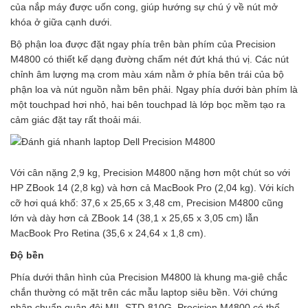
của nắp máy được uốn cong, giúp hướng sự chú ý về nút mở
khóa ở giữa cạnh dưới.
Bộ phận loa được đặt ngay phía trên bàn phím của Precision
M4800 có thiết kế dạng đường chấm nét đứt khá thú vị. Các nút
chỉnh âm lượng mạ crom màu xám nằm ở phía bên trái của bộ
phận loa và nút nguồn nằm bên phải. Ngay phía dưới bàn phím là
một touchpad hơi nhỏ, hai bên touchpad là lớp bọc mềm tạo ra
cảm giác đặt tay rất thoải mái.
Với cân nặng 2,9 kg, Precision M4800 nặng hơn một chút so với
HP ZBook 14 (2,8 kg) và hơn cả MacBook Pro (2,04 kg). Với kích
cỡ hơi quá khổ: 37,6 x 25,65 x 3,48 cm, Precision M4800 cũng
lớn và dày hơn cả ZBook 14 (38,1 x 25,65 x 3,05 cm) lẫn
MacBook Pro Retina (35,6 x 24,64 x 1,8 cm).
Độ bền
Phía dưới thân hình của Precision M4800 là khung ma-giê chắc
chắn thường có mặt trên các mẫu laptop siêu bền. Với chứng
nhận chuẩn quân đội MIL-STD-810G, Precision M4800 có thể