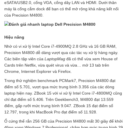
eSATA/USB2.0, cổng VGA, cổng dây LAN và HDMI. Dưới thân
máy là cổng cắm dock để bạn có thể mở rộng khả năng kết nối
của Precision M4800.
Hiệu năng
Nhờ có vi xử lý Intel Core i7-4900MQ 2.8 GHz và 16 GB RAM,
Precision M4800 dễ dàng vượt qua các tác vụ xử lý hàng ngày.
Các biên tập viên của
LaptopMag
đã có thể vừa xem House of
Cards trên Netflix, vừa quét virus và vừa… mở 13 tab trên
Chrome, Internet Explorer và Firefox.
Trong thử nghiệm benchmark PCMark7, Precision M4800 đạt
điểm số 5.701, vượt qua mức trung bình 3.356 của các dòng
laptop hiện nay. ZBook 15 với vi xử lý Intel Core i7-4800MQ cũng
chỉ đạt điểm số 5.406. Trên Geekbench3, M4800 đạt 13.559
điểm, gấp rưỡi mức trung bình 9.047. ZBook 15 đạt điểm số
12.797, trong khi MacBook Pro đạt điểm số 11.928.
Ổ cứng thể rắn 256 GB của Precision M4800 mất 30 giây để khởi
động xong Windows 7 Professional, chậm hơn mức trung bình 29