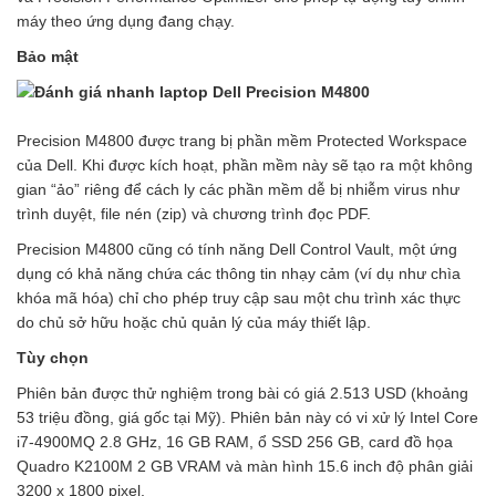
máy theo ứng dụng đang chạy.
Bảo mật
Precision M4800 được trang bị phần mềm Protected Workspace
của Dell. Khi được kích hoạt, phần mềm này sẽ tạo ra một không
gian “ảo” riêng để cách ly các phần mềm dễ bị nhiễm virus như
trình duyệt, file nén (zip) và chương trình đọc PDF.
Precision M4800 cũng có tính năng Dell Control Vault, một ứng
dụng có khả năng chứa các thông tin nhạy cảm (ví dụ như chìa
khóa mã hóa) chỉ cho phép truy cập sau một chu trình xác thực
do chủ sở hữu hoặc chủ quản lý của máy thiết lập.
Tùy chọn
Phiên bản được thử nghiệm trong bài có giá 2.513 USD (khoảng
53 triệu đồng, giá gốc tại Mỹ). Phiên bản này có vi xử lý Intel Core
i7-4900MQ 2.8 GHz, 16 GB RAM, ổ SSD 256 GB, card đồ họa
Quadro K2100M 2 GB VRAM và màn hình 15.6 inch độ phân giải
3200 x 1800 pixel.