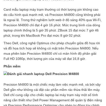
Card mẫu laptop máy trạm thường có thời lượng pin không cao
do cấu hình quá mạnh mẽ, và Precision M4800 cũng không phải
là ngoại lệ. Trong thử nghiệm lướt web ở độ sáng 40% qua Wi-Fi,
Precision M4800 chỉ đạt 4 giờ 16 phút. Mức trung bình của dòng
laptop chính thống là 5 giờ 35 phút. ZBook 15 đạt mức 7 giờ 46
phút, trong khi MacBook Pro đạt mức 8 giờ 02 phút.
Theo Dell, công nghệ Optimus cho phép chuyển giữa đồ họa rời
và đồ họa tích hợp sẽ không có mặt trên Precision M4800. Nếu
mua phiên bản Precision M4800 chỉ có màn hình độ phân giải
Full HD 1080p, thời lượng pin của máy sẽ đạt 16,8 giờ.
Phần mềm
Precision M4800 là một chiếc máy làm việc mạnh mẽ, và bởi vậy
Dell gần như không cài đặt các phần mềm rác thừa thãi lên máy.
Dell chỉ cung cấp cho chiếc laptop lai máy trạm này một số tính
năng cần thiết như Dell Power Management để quản lý điện năng
và Precision Performance Optimizer cho phép tự động tùy chỉnh