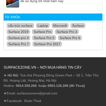
dễ sử dụng tốt nhất hiện nay
TỪ KHÓA
cấu trúc surface
Laptop
Microsoft
Surface
Surface 2019
Surface Pro
Surface Pro 3
Surface pro 4
Surface Pro 5
Surface Pro 6
Surface Pro 7
Surface Pro 2017
SURFACEZONE.VN – NƠI MUA HÀNG TIN CẬY
★
Hà Nội
: Toà nhà Phương Đông Green Park – Số 1, Trần Thủ
Độ, Hoàng Liệt, Hoàng Mai, Hà Nội
Hotline:
0914.358.268 hoặc 0903.126.286 (Mr Thoả)
★Email: surfacezonevn@gmail.com
★Facebook:
Đoàn Thoả