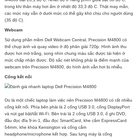
trong khi thân máy hơi ấm ở nhiệt độ 33,3 độ C. Thật may mắn,
các mức này vẫn ở dưới mức có thể gây khó chịu cho người dùng
(35 độ C).
Webcam
Sử dụng phần mềm Dell Webcam Central, Precision M4800 có
thể chụp ảnh và quay video ở độ phân giải 720p. Hình ảnh thu
được hơi mờ trắng, song nhìn chung màu sắc được tái hiện ở
mức chấp nhận được. Độ sắc nét không phải là điểm mạnh của
webcam trên Precision M4800, do hình ảnh vẫn hơi bị nhiễu.
Cổng kết nối
Do là một chiếc laptop làm việc nên Precision M4800 có rất nhiều
cổng kết nối. Phía bên phải là 2 cổng USB 3.0, cổng DisplayPort
và nút gạt bật/tắt Wi-Fi. Bên trái là 2 cổng USB 3.0, ổ ghi DVD,
đầu đọc đĩa 9-in-1, đầu đọc SmartCard, khe cắm ExpressCard
54mm, khe khóa Kensington và cổng cắm
headphone/microphone kết hợp. Sau lưng máy là cổng