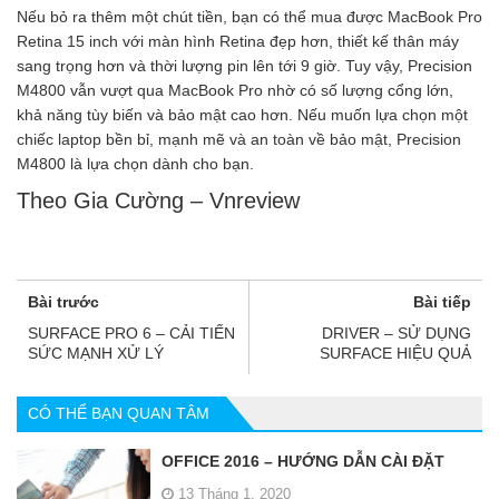
Nếu bỏ ra thêm một chút tiền, bạn có thể mua được MacBook Pro
Retina 15 inch với màn hình Retina đẹp hơn, thiết kế thân máy
sang trọng hơn và thời lượng pin lên tới 9 giờ. Tuy vậy, Precision
M4800 vẫn vượt qua MacBook Pro nhờ có số lượng cổng lớn,
khả năng tùy biến và bảo mật cao hơn. Nếu muốn lựa chọn một
chiếc laptop bền bỉ, mạnh mẽ và an toàn về bảo mật, Precision
M4800 là lựa chọn dành cho bạn.
Theo Gia Cường – Vnreview
Bài trước
Bài tiếp
SURFACE PRO 6 – CẢI TIẾN
DRIVER – SỬ DỤNG
SỨC MẠNH XỬ LÝ
SURFACE HIỆU QUẢ
CÓ THỂ BẠN QUAN TÂM
OFFICE 2016 – HƯỚNG DẪN CÀI ĐẶT
13 Tháng 1, 2020