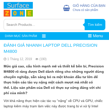
GIỎ HÀNG CỦA BẠN
Chưa có sản phẩm
Tìm kiếm
Menu
DANH MỤC SẢN PHẨM
ĐÁNH GIÁ NHANH LAPTOP DELL PRECISION
M4800
1 Tháng 12, 2019
(190)
Mức giá cao, cấu hình mạnh mẽ và thiết kế bền bỉ, Precision
M4800 rõ ràng được Dell dành riêng cho những người dùng
chuyên nghiệp, sẵn sàng bỏ ra một khoản đầu tư lớn để
thực hiện các tác vụ nặng một cách mượt mà nhất có
thể.
Liệu sản phẩm của Dell có thực sự xứng đáng với chi
phí của mình?
Với khả năng thực hiện các tác vụ “nặng” về CPU và GPU, chiếc
laptop kiêm máy trạm làm việc này được trang bị vi xử lý Intel