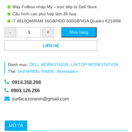
Máy Fullbox nhập Mỹ – trực tiếp từ Dell Store
Cấu hình cao phù hợp làm đồ hoạ
i7 4810QM/RAM 16GB/HDD 500GB/VGA Quadro K2100M
DELL
Mua hàng
PRECISION
M4800
-
LIÊN HỆ
WORKSTATION
LAPTOP
số
Danh mục:
DELL WORKSTAION
,
LAPTOP WORKSTATION
lượng
Thẻ:
Dell M4800
,
M4800
,
Workstation
0914.358.268
0903.126.286
surfacezonevn@gmail.com
MÔ TẢ