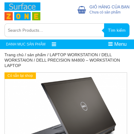
GIỎ HÀNG CỦA BẠN
Chưa có sản phẩm
Tìm kiếm
Menu
DANH MỤC SẢN PHẨM
Trang chủ
/
sản phẩm
/
LAPTOP WORKSTATION
/
DELL
WORKSTAION
/ DELL PRECISION M4800 – WORKSTATION
LAPTOP
Có sẵn tại shop