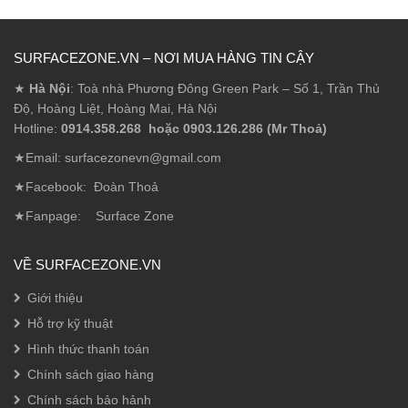
SURFACEZONE.VN – NƠI MUA HÀNG TIN CẬY
★
Hà Nội
: Toà nhà Phương Đông Green Park – Số 1, Trần Thủ
Độ, Hoàng Liệt, Hoàng Mai, Hà Nội
Hotline:
0914.358.268 hoặc 0903.126.286 (Mr Thoả)
★Email: surfacezonevn@gmail.com
★Facebook:
Đoàn Thoả
★Fanpage:
Surface Zone
VỀ SURFACEZONE.VN
Giới thiệu
Hỗ trợ kỹ thuật
Hình thức thanh toán
Chính sách giao hàng
Chính sách bảo hảnh