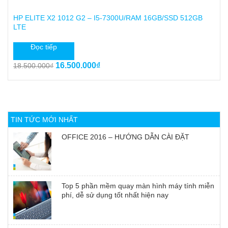
HP ELITE X2 1012 G2 – I5-7300U/RAM 16GB/SSD 512GB
LTE
Đọc tiếp
Giá
Giá
16.500.000
₫
18.500.000
₫
gốc
hiện
là:
tại
18.500.000₫.
là:
16.500.000₫.
TIN TỨC MỚI NHẤT
OFFICE 2016 – HƯỚNG DẪN CÀI ĐẶT
Top 5 phần mềm quay màn hình máy tính miễn
phí, dễ sử dụng tốt nhất hiện nay