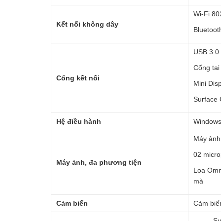
Wi-Fi 80
Kết nối không dây
Bluetoot
USB 3.0 
Cổng tai
Cổng kết nối
Mini Dis
Surface 
Hệ điều hành
Windows 
Máy ảnh 
02 micro
Máy ảnh, đa phương tiện
Loa Omn
mà
Cảm biến
Cảm biế
– Surf