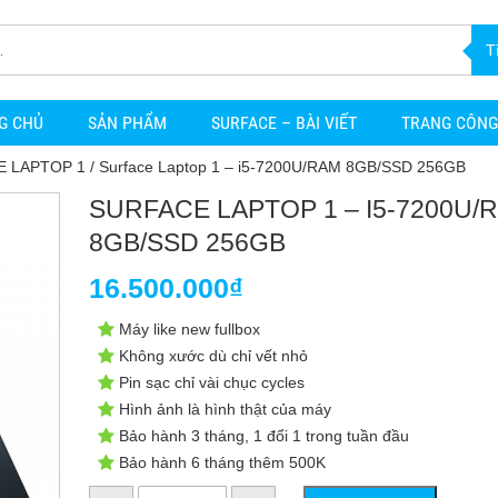
T
G CHỦ
SẢN PHẨM
SURFACE – BÀI VIẾT
TRANG CÔNG
E LAPTOP 1
/ Surface Laptop 1 – i5-7200U/RAM 8GB/SSD 256GB
SURFACE LAPTOP 1 – I5-7200U/
8GB/SSD 256GB
16.500.000
₫
Máy like new fullbox
Không xước dù chỉ vết nhỏ
Pin sạc chỉ vài chục cycles
Hình ảnh là hình thật của máy
Bảo hành 3 tháng, 1 đổi 1 trong tuần đầu
Bảo hành 6 tháng thêm 500K
Surface