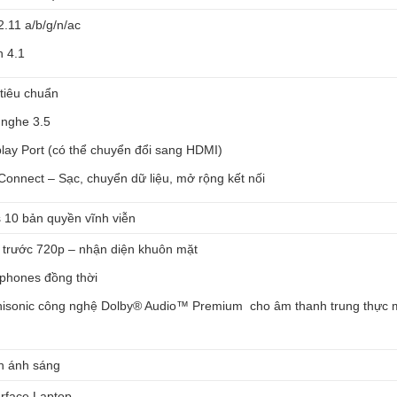
2.11 a/b/g/n/ac
h 4.1
tiêu chuẩn
 nghe 3.5
play Port (có thể chuyển đổi sang HDMI)
Connect – Sạc, chuyển dữ liệu, mở rộng kết nối
10 bản quyền vĩnh viễn
trước 720p – nhận diện khuôn mặt
phones đồng thời
isonic công nghệ Dolby® Audio™ Premium cho âm thanh trung thực 
n ánh sáng
ace Laptop