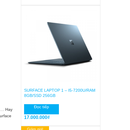
gốc
hiện
là:
tại
20.500.000₫.
là:
14.500.000₫.
SURFACE LAPTOP 1 – I5-7200U/RAM
8GB/SSD 256GB
Đọc tiếp
,…. Hay
urface
17.000.000
₫
Giảm giá!