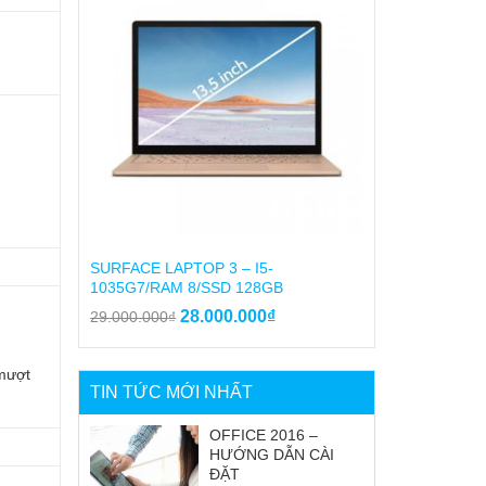
16.500.000₫.
SURFACE LAPTOP 3 – I5-
1035G7/RAM 8/SSD 128GB
Giá
Giá
28.000.000
₫
29.000.000
₫
gốc
hiện
là:
tại
mượt
29.000.000₫.
là:
TIN TỨC MỚI NHẤT
28.000.000₫.
OFFICE 2016 –
HƯỚNG DẪN CÀI
ĐẶT