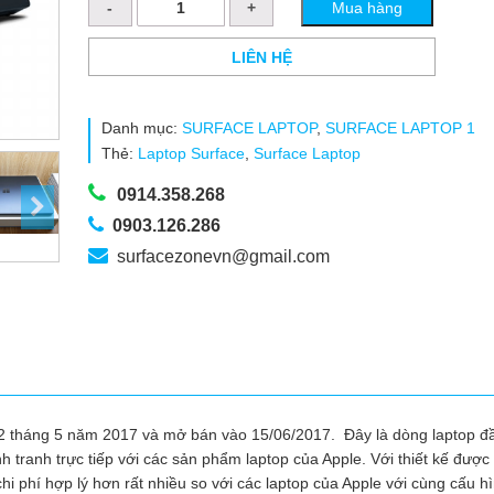
Mua hàng
Laptop
1
–
LIÊN HỆ
i5-
7200U/RAM
8GB/SSD
Danh mục:
SURFACE LAPTOP
,
SURFACE LAPTOP 1
256GB
Thẻ:
Laptop Surface
,
Surface Laptop
số
lượng
0914.358.268
0903.126.286
surfacezonevn@gmail.com
02 tháng 5 năm 2017 và mở bán vào 15/06/2017. Đây là dòng laptop đầ
h tranh trực tiếp với các sản phẩm laptop của Apple. Với thiết kế được
 phí hợp lý hơn rất nhiều so với các laptop của Apple với cùng cấu hì