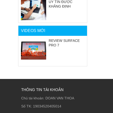
UY TÍN ĐƯỢC
KHẲNG ĐỊNH
VIDEOS MỚI
REVIEW SURFACE
PRO 7
THÔNG TIN TÀI KHOẢN
Chủ tài khoản: DOAN VAN THOA
Số TK: 19034520405014