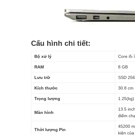
Cấu hình chi tiết:
Bộ xử lý
Core i5-
RAM
8 GB
Lưu trữ
SSD 256
Kích thước
30.8 cm 
Trọng lượng
1.25(kg)
13.5 inc
Màn hình
điểm chạ
45200 mW
Thời lượng Pin
kiện của