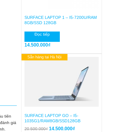
SURFACE LAPTOP 1 – I5-7200U/RAM
8GB/SSD 128GB
Đọc tiếp
14.500.000
₫
Sẵn hàng tại Hà Nội
SURFACE LAPTOP GO – I5-
u tiên
1035G1/RAM8GB/SSD128GB
 đánh giá
Giá
Giá
14.500.000
₫
20.500.000
₫
nh.