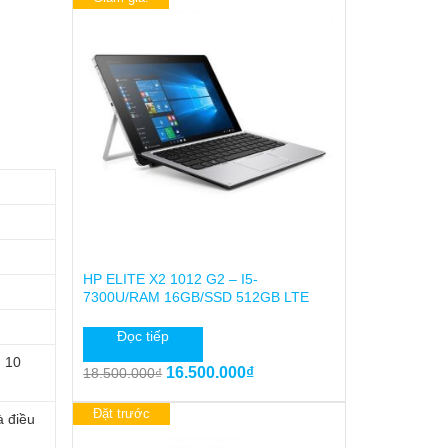
HP ELITE X2 1012 G2 – I5-
7300U/RAM 16GB/SSD 512GB LTE
Đọc tiếp
n 10
Giá
Giá
16.500.000
₫
18.500.000
₫
gốc
hiện
là:
tại
Đặt trước
à điều
18.500.000₫.
là: