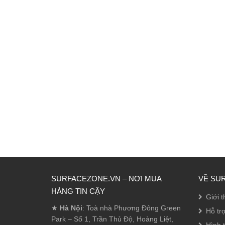
SURFACEZONE.VN – NƠI MUA
VỀ SU
HÀNG TIN CẬY
Giới t
★
Hà Nội
: Toà nhà Phương Đông Green
Hỗ trợ
Park – Số 1, Trần Thủ Độ, Hoàng Liệt,