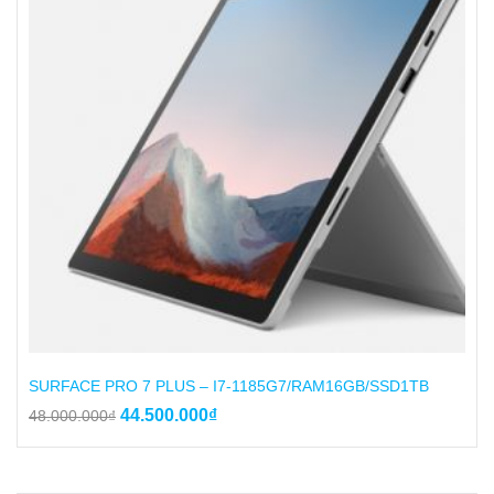
SURFACE PRO 7 PLUS – I7-1185G7/RAM16GB/SSD1TB
Giá
Giá
44.500.000
₫
48.000.000
₫
gốc
hiện
là:
tại
48.000.000₫.
là: