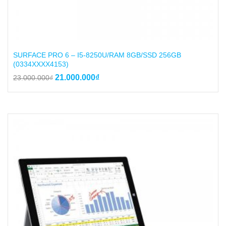
SURFACE PRO 6 – I5-8250U/RAM 8GB/SSD 256GB
(0334XXXX4153)
Giá
Giá
21.000.000
₫
23.000.000
₫
gốc
hiện
là:
tại
23.000.000₫.
là:
21.000.000₫.