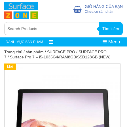
GIỎ HÀNG CỦA BẠN
Chưa có sản phẩm
Tìm kiếm
Menu
DANH MỤC SẢN PHẨM
Trang chủ
/
sản phẩm
/
SURFACE PRO
/
SURFACE PRO
7
/ Surface Pro 7 – i5-1035G4/RAM8GB/SSD128GB (NEW)
Mới