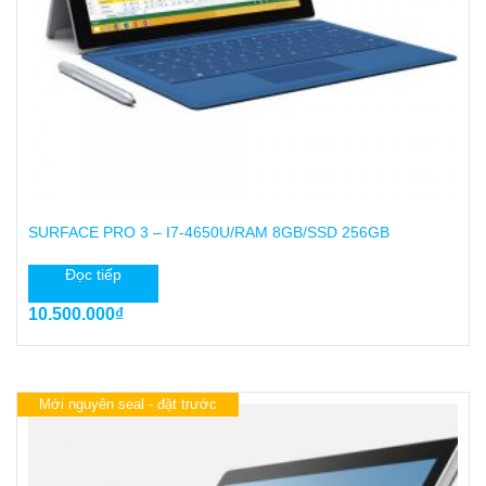
SURFACE PRO 3 – I7-4650U/RAM 8GB/SSD 256GB
Đọc tiếp
10.500.000
₫
Mới nguyên seal - đặt trước