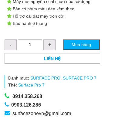
Máy mới nguyên seal chưa qua sử dụng
là:
tại
Bản có phím màu đen kèm theo
Hỗ trợ cài đặt máy trọn đời
20.490.000₫.
là:
Bảo hành 6 tháng
16.000.000₫.
Surface
Mua hàng
Pro
7
–
LIÊN HỆ
i5-
1035G4/RAM8GB/SSD128GB
(NEW)
Danh mục:
SURFACE PRO
,
SURFACE PRO 7
số
Thẻ:
Surface Pro 7
lượng
0914.358.268
0903.126.286
surfacezonevn@gmail.com