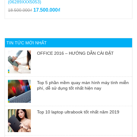
(06289XXX5053)
Giá
Giá
17.500.000
₫
18.500.000
₫
gốc
hiện
là:
tại
18.500.000₫.
là:
17.500.000₫.
TIN TỨC MỚI NHẤT
OFFICE 2016 – HƯỚNG DẪN CÀI ĐẶT
Top 5 phần mềm quay màn hình máy tính miễn
phí, dễ sử dụng tốt nhất hiện nay
Top 10 laptop ultrabook tốt nhất năm 2019