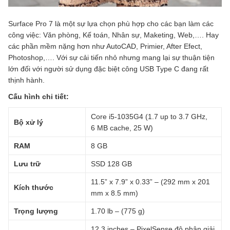
Surface Pro 7 là một sự lựa chọn phù hợp cho các bạn làm các
công việc: Văn phòng, Kế toán, Nhân sự, Maketing, Web,…. Hay
các phần mềm nặng hơn như AutoCAD, Primier, After Efect,
Photoshop,…. Với sự cải tiến nhỏ nhưng mang lại sự thuận tiện
lớn đối với người sử dụng đặc biệt công USB Type C đang rất
thịnh hành.
Cấu hình chi tiết:
Core i5-1035G4 (1.7 up to 3.7 GHz,
Bộ xử lý
6 MB cache, 25 W)
RAM
8 GB
Lưu trữ
SSD 128 GB
11.5” x 7.9” x 0.33” – (292 mm x 201
Kích thước
mm x 8.5 mm)
Trọng lượng
1.70 lb – (775 g)
12.3 inches – PixelSense độ phân giải