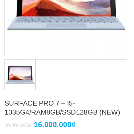
SURFACE PRO 7 – I5-
1035G4/RAM8GB/SSD128GB (NEW)
Giá
Giá
16.000.000
₫
20.490.000
₫
gốc
hiện