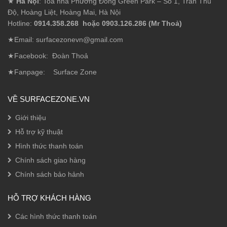
★
Hà Nội
: Toà nhà Phương Đông Green Park – Số 1, Trần Thủ
Độ, Hoàng Liệt, Hoàng Mai, Hà Nội
Hotline:
0914.358.268 hoặc 0903.126.286 (Mr Thoả)
★Email: surfacezonevn@gmail.com
★Facebook:
Đoàn Thoả
★Fanpage:
Surface Zone
VỀ SURFACEZONE.VN
Giới thiệu
Hỗ trợ kỹ thuật
Hình thức thanh toán
Chính sách giao hàng
Chính sách bảo hảnh
HỖ TRỢ KHÁCH HÀNG
Các hình thức thanh toán