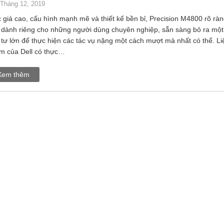
 Tháng 12, 2019
 giá cao, cấu hình mạnh mẽ và thiết kế bền bỉ, Precision M4800 rõ rà
l dành riêng cho những người dùng chuyên nghiệp, sẵn sàng bỏ ra mộ
 tư lớn để thực hiện các tác vụ nặng một cách mượt mà nhất có thể. Li
m của Dell có thực…
Xem thêm