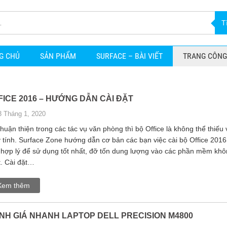
T
G CHỦ
SẢN PHẨM
SURFACE – BÀI VIẾT
TRANG CÔNG
FICE 2016 – HƯỚNG DẪN CÀI ĐẶT
3 Tháng 1, 2020
huận thiện trong các tác vụ văn phòng thì bộ Office là không thể thiếu 
 tính. Surface Zone hướng dẫn cơ bản các bạn việc cài bộ Office 2016
 hợp lý để sử dụng tốt nhất, đỡ tốn dung lượng vào các phần mềm kh
t. Cài đặt…
Xem thêm
NH GIÁ NHANH LAPTOP DELL PRECISION M4800