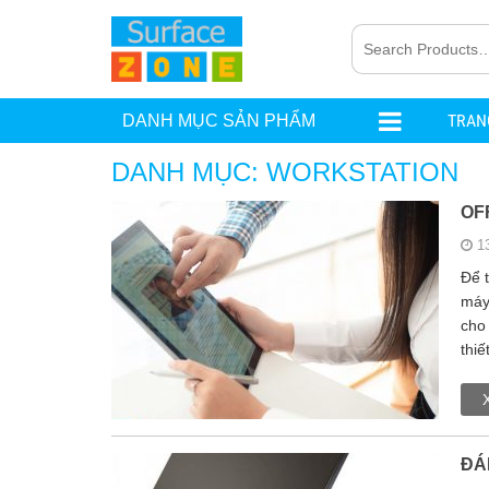
TRAN
DANH MỤC SẢN PHẨM
DANH MỤC:
WORKSTATION
OF
1
Để t
máy
cho
thiế
ĐÁ