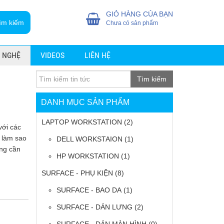
GIỎ HÀNG CỦA BẠN
ìm kiếm
Chưa có sản phẩm
 NGHỆ
VIDEOS
LIÊN HỆ
Tìm kiếm
DANH MỤC SẢN PHẨM
LAPTOP WORKSTATION
(2)
với các
 làm sao
DELL WORKSTAION
(1)
ông cần
HP WORKSTATION
(1)
SURFACE - PHỤ KIỆN
(8)
SURFACE - BAO DA
(1)
SURFACE - DÁN LƯNG
(2)