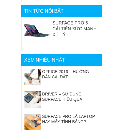
TIN TỨC NỔI BẬT
SURFACE PRO 6 –
CẢI TIẾN SỨC MẠNH
XỬ LÝ
XEM NHIỀU NHẤT
OFFICE 2016 – HƯỚNG
DẪN CÀI ĐẶT
DRIVER – SỬ DỤNG
SURFACE HIỆU QUẢ
SURFACE PRO LÀ LAPTOP
HAY MÁY TÍNH BẢNG?