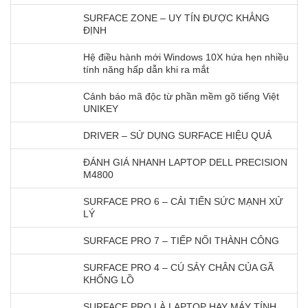
SURFACE ZONE – UY TÍN ĐƯỢC KHẲNG
ĐỊNH
Hệ điều hành mới Windows 10X hứa hẹn nhiều
tính năng hấp dẫn khi ra mắt
Cảnh báo mã độc từ phần mềm gõ tiếng Việt
UNIKEY
DRIVER – SỬ DỤNG SURFACE HIỆU QUẢ
ĐÁNH GIÁ NHANH LAPTOP DELL PRECISION
M4800
SURFACE PRO 6 – CẢI TIẾN SỨC MẠNH XỬ
LÝ
SURFACE PRO 7 – TIẾP NỐI THÀNH CÔNG
SURFACE PRO 4 – CÚ SẢY CHÂN CỦA GÃ
KHỔNG LỒ
SURFACE PRO LÀ LAPTOP HAY MÁY TÍNH