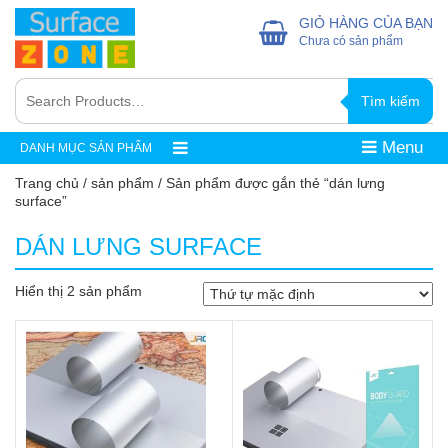
GIỎ HÀNG CỦA BẠN
Chưa có sản phẩm
Tìm kiếm
Menu
DANH MỤC SẢN PHẨM
Trang chủ
/
sản phẩm
/ Sản phẩm được gắn thẻ “dán lưng
surface”
DÁN LƯNG SURFACE
Hiển thị 2 sản phẩm